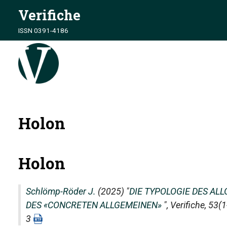
Verifiche
ISSN 0391-4186
Holon
Holon
Schlömp-Röder J.
(2025) "
DIE TYPOLOGIE DES AL
DES «CONCRETEN ALLGEMEINEN»
",
Verifiche
, 53(
3